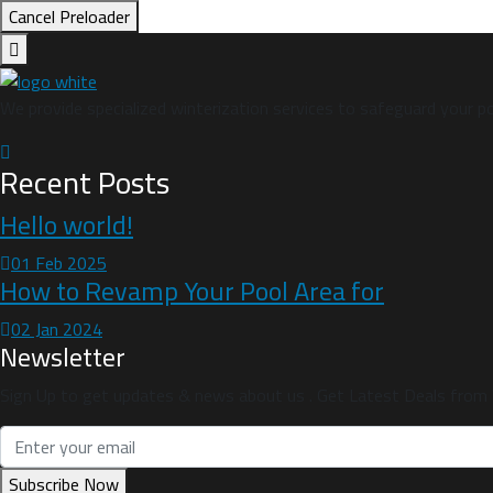
Cancel Preloader
We provide specialized winterization services to safeguard your p
Recent Posts
Hello world!
01 Feb 2025
How to Revamp Your Pool Area for
02 Jan 2024
Newsletter
Sign Up to get updates & news about us . Get Latest Deals from W
Subscribe Now