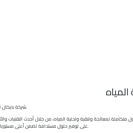
المياه
شركة بايكال تيك هي شركة فلسطينية , تأسست عام 2020 في فلسطين - قطاع غزة.
متكاملة لمعالجة وتنقية وتحلية المياه، من خلال أحدث التقنيات والأن
على توفير حلول مستدامة تضمن أعلى مستويات الجودة والكفاءة، مع الالتزام بالمعايير العالمية ومتطلبات كل عميل.