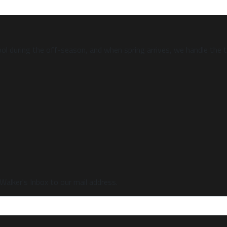
ool during the off-season, and when spring arrives, we handle the
alker's Inbox to our mail address.