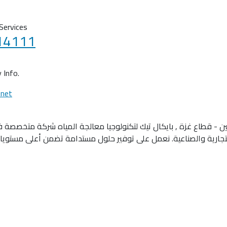
 Services
14111
 Info.
.net
ك هي شركة فلسطينية , تأسست عام 2020 في فلسطين - قطاع غزة , بايكال تيك لتكنولوجيا معالج